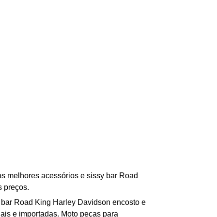
 os melhores acessórios
e s
issy bar Road
s preços.
 b
ar Road King Harley Davidson encosto e
ais e importadas. Moto peças para