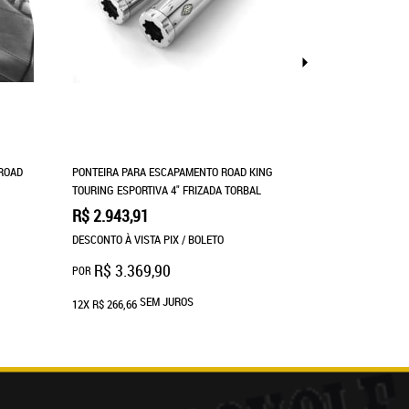
 ROAD
PONTEIRA PARA ESCAPAMENTO ROAD KING
SISSY BAR ROAD
TOURING ESPORTIVA 4" FRIZADA TORBAL
DAVIDSON
R$ 2.943,91
R$ 1.379,91
DESCONTO À VISTA PIX / BOLETO
DESCONTO À VIST
R$ 3.369,90
R$ 1.499
POR
POR
SEM JUROS
SE
12X
R$ 266,66
12X
R$ 124,99