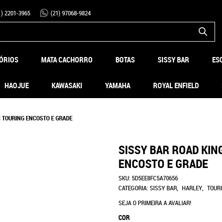
1)
2201-3965
(21)
97068-9824
ÓRIOS
MATA CACHORRO
BOTAS
SISSY BAR
ES
HAOJUE
KAWASAKI
YAMAHA
ROYAL ENFIELD
N TOURING ENCOSTO E GRADE
SISSY BAR ROAD KIN
ENCOSTO E GRADE
SKU:
5D5EE8FC5A70656
CATEGORIA:
SISSY BAR
HARLEY
TOUR
SEJA O PRIMEIRA A AVALIAR!
COR