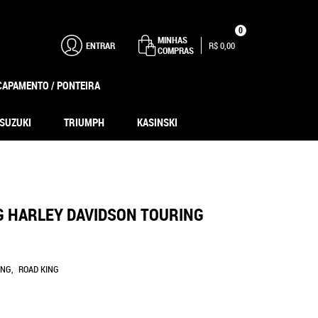
0
MINHAS
ENTRAR
R$ 0,00
COMPRAS
CAPAMENTO / PONTEIRA
SUZUKI
TRIUMPH
KASINSKI
G HARLEY DAVIDSON TOURING
ING
ROAD KING