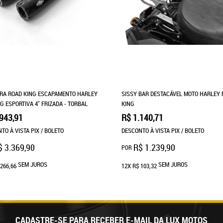
RA ROAD KING ESCAPAMENTO HARLEY
SISSY BAR DESTACÁVEL MOTO HARLEY
G ESPORTIVA 4" FRIZADA - TORBAL
KING
943,91
R$ 1.140,71
TO À VISTA PIX / BOLETO
DESCONTO À VISTA PIX / BOLETO
$ 3.369,90
R$ 1.239,90
POR
SEM JUROS
SEM JUROS
266,66
12X
R$ 103,32
CADASTRE-SE PARA RECEBER E-MAIL DA LUX MOTOS