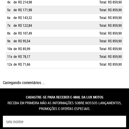
4x
de
R$ 214,98
Total: R$ 859,90
5x
de
R$ 171,98
Total: R$ 859,90
6x
de
R$ 143,32
Total: R$ 859,90
7x
de
R$ 122,84
Total: R$ 859,90
8x
de
R$ 107,49
Total: R$ 859,90
9x
de
R$ 95,54
Total: R$ 859,90
10x
de
R$ 85,99
Total: R$ 859,90
11x
de
R$ 78,17
Total: R$ 859,90
12x
de
R$ 71,66
Total: R$ 859,90
Carregando comentários ...
CADASTRE-SE PARA RECEBER E-MAIL DA LUX MOTOS
RECEBA EM PRIMEIRA MÃO AS INFORMAÇÕES SOBRE NOSSOS LANÇAMENTOS,
PROMOÇÕES E OFERTAS ESPECIAIS.