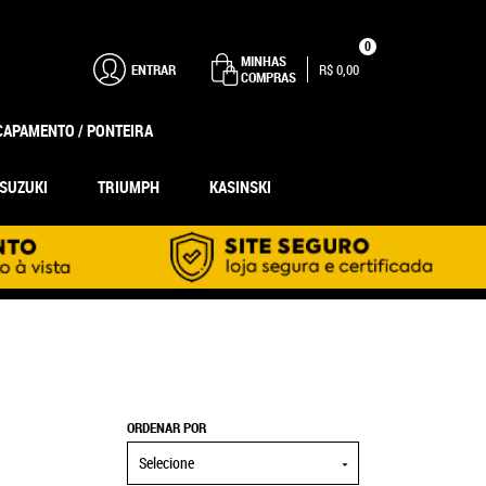
0
MINHAS
ENTRAR
R$ 0,00
COMPRAS
CAPAMENTO / PONTEIRA
SUZUKI
TRIUMPH
KASINSKI
ORDENAR POR
Selecione