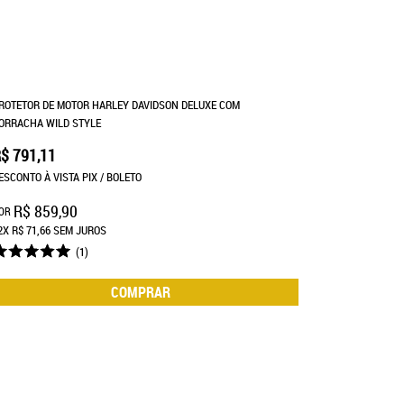
ROTETOR DE MOTOR HARLEY DAVIDSON DELUXE COM
ORRACHA WILD STYLE
$ 791,11
ESCONTO À VISTA PIX / BOLETO
R$ 859,90
OR
2X
R$ 71,66
SEM JUROS
(1)
COMPRAR