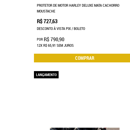
PROTETOR DE MOTOR HARLEY DELUXE MATA CACHORRO
MOUSTACHE
R$ 727,63
DESCONTO À VISTA PIX / BOLETO
R$ 790,90
POR
12X
R$ 65,91
SEM JUROS
COMPRAR
LANÇAMENTO