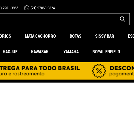
1)
2201-3965
(21)
97068-9824
ÓRIOS
MATA CACHORRO
BOTAS
SISSY BAR
ES
HAOJUE
KAWASAKI
YAMAHA
ROYAL ENFIELD