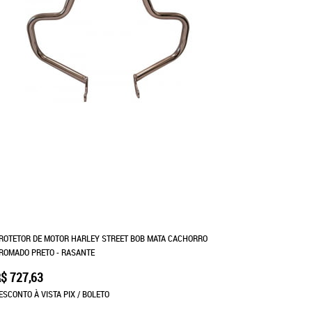
ROTETOR DE MOTOR HARLEY STREET BOB MATA CACHORRO
ROMADO PRETO - RASANTE
$ 727,63
ESCONTO À VISTA PIX / BOLETO