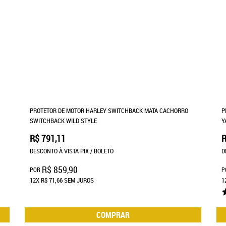
PROTETOR DE MOTOR HARLEY SWITCHBACK MATA CACHORRO
P
SWITCHBACK WILD STYLE
Y
R$ 791,11
R
DESCONTO À VISTA PIX / BOLETO
D
R$ 859,90
POR
P
12X
R$ 71,66
SEM JUROS
1
COMPRAR