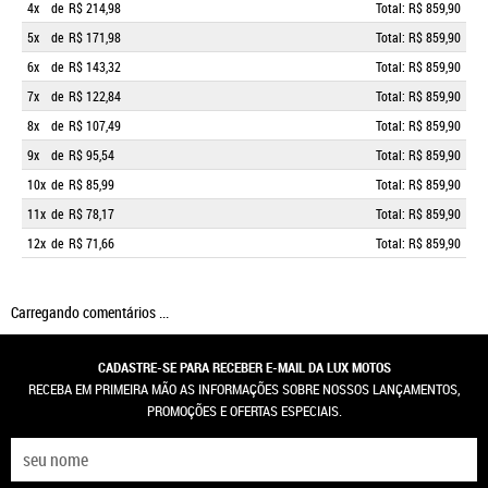
4x
de
R$ 214,98
Total: R$ 859,90
5x
de
R$ 171,98
Total: R$ 859,90
6x
de
R$ 143,32
Total: R$ 859,90
7x
de
R$ 122,84
Total: R$ 859,90
8x
de
R$ 107,49
Total: R$ 859,90
9x
de
R$ 95,54
Total: R$ 859,90
10x
de
R$ 85,99
Total: R$ 859,90
11x
de
R$ 78,17
Total: R$ 859,90
12x
de
R$ 71,66
Total: R$ 859,90
Carregando comentários ...
CADASTRE-SE PARA RECEBER E-MAIL DA LUX MOTOS
RECEBA EM PRIMEIRA MÃO AS INFORMAÇÕES SOBRE NOSSOS LANÇAMENTOS,
PROMOÇÕES E OFERTAS ESPECIAIS.