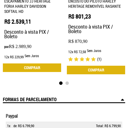
ESCAPAMENTO JJ HERITAGE
ENCOSTO DO PILOTO HARLEY
FÚRIA HARLEY DAVIDSON
HERITAGE REMOVÍVEL RASANTE
SOFTAIL HD
R$ 801,23
R$ 2.539,11
Desconto à vista PIX /
Boleto
Desconto à vista PIX /
Boleto
R$ 870,90
R$ 2.989,90
por
Sem Juros
12x
R$ 72,58
Sem Juros
12x
R$ 229,99
(1)
COMPRAR
COMPRAR
FORMAS DE PARCELAMENTO
Paypal
1x
de
R$ 6.799,90
Total: R$ 6.799,90