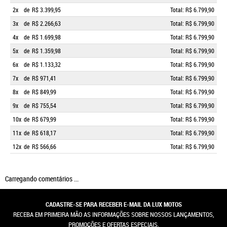
2x
de
R$ 3.399,95
Total: R$ 6.799,90
3x
de
R$ 2.266,63
Total: R$ 6.799,90
4x
de
R$ 1.699,98
Total: R$ 6.799,90
5x
de
R$ 1.359,98
Total: R$ 6.799,90
6x
de
R$ 1.133,32
Total: R$ 6.799,90
7x
de
R$ 971,41
Total: R$ 6.799,90
8x
de
R$ 849,99
Total: R$ 6.799,90
9x
de
R$ 755,54
Total: R$ 6.799,90
10x
de
R$ 679,99
Total: R$ 6.799,90
11x
de
R$ 618,17
Total: R$ 6.799,90
12x
de
R$ 566,66
Total: R$ 6.799,90
Carregando comentários ...
CADASTRE-SE PARA RECEBER E-MAIL DA LUX MOTOS
RECEBA EM PRIMEIRA MÃO AS INFORMAÇÕES SOBRE NOSSOS LANÇAMENTOS,
PROMOÇÕES E OFERTAS ESPECIAIS.