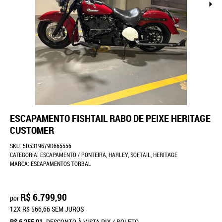
ESCAPAMENTO FISHTAIL RABO DE PEIXE HERITAGE
CUSTOMER
SKU:
5D5319679D665556
CATEGORIA:
ESCAPAMENTO / PONTEIRA
,
HARLEY
,
SOFTAIL
,
HERITAGE
MARCA:
ESCAPAMENTOS TORBAL
R$ 6.799,90
por
12X
R$ 566,66
SEM JUROS
R$ 6.255,91
DESCONTO À VISTA PIX / BOLETO