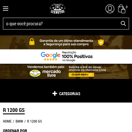
0
CATEGORIAS
R 1200 GS
HOME
BMW
R 1200 GS
ORDENAR POR