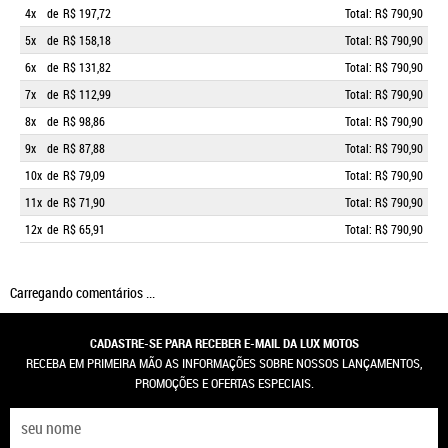
4x
de
R$ 197,72
Total: R$ 790,90
5x
de
R$ 158,18
Total: R$ 790,90
6x
de
R$ 131,82
Total: R$ 790,90
7x
de
R$ 112,99
Total: R$ 790,90
8x
de
R$ 98,86
Total: R$ 790,90
9x
de
R$ 87,88
Total: R$ 790,90
10x
de
R$ 79,09
Total: R$ 790,90
11x
de
R$ 71,90
Total: R$ 790,90
12x
de
R$ 65,91
Total: R$ 790,90
Carregando comentários ...
CADASTRE-SE PARA RECEBER E-MAIL DA LUX MOTOS
RECEBA EM PRIMEIRA MÃO AS INFORMAÇÕES SOBRE NOSSOS LANÇAMENTOS,
PROMOÇÕES E OFERTAS ESPECIAIS.