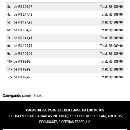
3x
de
R$ 329,97
Total: R$ 989,90
4x
de
R$ 247,48
Total: R$ 989,90
5x
de
R$ 197,98
Total: R$ 989,90
6x
de
R$ 164,98
Total: R$ 989,90
7x
de
R$ 141,41
Total: R$ 989,90
8x
de
R$ 123,74
Total: R$ 989,90
9x
de
R$ 109,99
Total: R$ 989,90
10x
de
R$ 98,99
Total: R$ 989,90
11x
de
R$ 89,99
Total: R$ 989,90
12x
de
R$ 82,49
Total: R$ 989,90
Carregando comentários ...
CADASTRE-SE PARA RECEBER E-MAIL DA LUX MOTOS
RECEBA EM PRIMEIRA MÃO AS INFORMAÇÕES SOBRE NOSSOS LANÇAMENTOS,
PROMOÇÕES E OFERTAS ESPECIAIS.