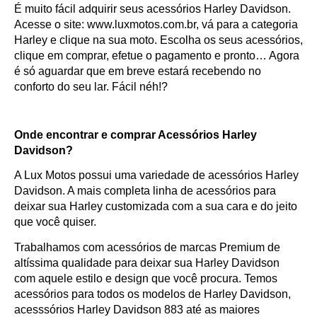
É muito fácil adquirir seus acessórios Harley Davidson. 
Acesse o site: www.luxmotos.com.br, vá para a categoria 
Harley e clique na sua moto. Escolha os seus acessórios, 
clique em comprar, efetue o pagamento e pronto… Agora 
é só aguardar que em breve estará recebendo no 
conforto do seu lar. Fácil néh!? 
Onde encontrar e comprar Acessórios 
Harley 
Davidson
?
A Lux Motos possui uma variedade de acessórios Harley 
Davidson. A mais completa linha de acessórios para 
deixar sua Harley customizada com a sua cara e do jeito 
que você quiser. 
Trabalhamos com acessórios de marcas Premium de 
altíssima qualidade para deixar sua Harley Davidson 
com aquele estilo e design que você procura. Temos 
acessórios para todos os modelos de Harley Davidson, 
acesssórios Harley Davidson 883 até as maiores 