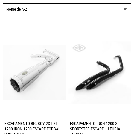
Nome de A-Z
ESCAPAMENTO BIG BOY 2X1 XL
ESCAPAMENTO IRON 1200 XL
1200 IRON 1200 ESCAPE TORBAL
SPORTSTER ESCAPE JJ FÚRIA