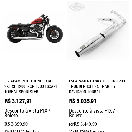
ESCAPAMENTO THUNDER BOLT
ESCAPAMENTO 883 XL IRON 1200
2X1 XL 1200 IRON 1200 ESCAPE
THUNDERBOLT 2X1 HARLEY
TORBAL SPORTSTER
DAVIDSON TORBAL
R$ 3.127,91
R$ 3.035,91
Desconto à vista PIX /
Desconto à vista PIX /
Boleto
Boleto
R$ 3.399,90
R$ 3.449,90
por
12x
R$ 283,32
Sem Juros
12x
R$ 274,99
Sem Juros