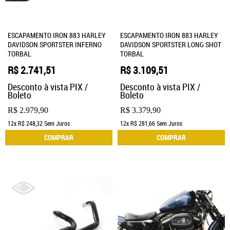
ESCAPAMENTO IRON 883 HARLEY
ESCAPAMENTO IRON 883 HARLEY
DAVIDSON SPORTSTER INFERNO
DAVIDSON SPORTSTER LONG SHOT
TORBAL
TORBAL
R$ 2.741,51
R$ 3.109,51
Desconto à vista PIX /
Desconto à vista PIX /
Boleto
Boleto
R$ 2.979,90
R$ 3.379,90
12x
R$ 248,32
Sem Juros
12x
R$ 281,66
Sem Juros
COMPRAR
COMPRAR