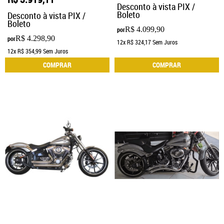
Desconto à vista PIX /
Boleto
Desconto à vista PIX /
Boleto
R$ 4.099,90
por
R$ 4.298,90
por
12x
R$ 324,17
Sem Juros
12x
R$ 354,99
Sem Juros
COMPRAR
COMPRAR