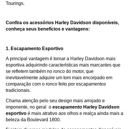
Tourings.
Confira os acessórios Harley Davidson 
disponíveis
, 
conheça seus benefícios e vantagens:
1. Escapamento Esportivo 
A principal vantagem é tornar a Harley Davidson mais 
esportiva adquirindo características mais marcantes que 
se refletem também no ronco do motor, que 
inevitavelmente adquire um tom mais encorpado em 
comparação com o ronco feito por escapamentos 
tradicionais. 
Chama atenção pelo seu design mais arrojado e 
imponente, no geral  o 
escapamento Harley Davidson 
esportivo
 é mais atrativo aos olhos e realça ainda mais a 
beleza da Boulevard 1800. 