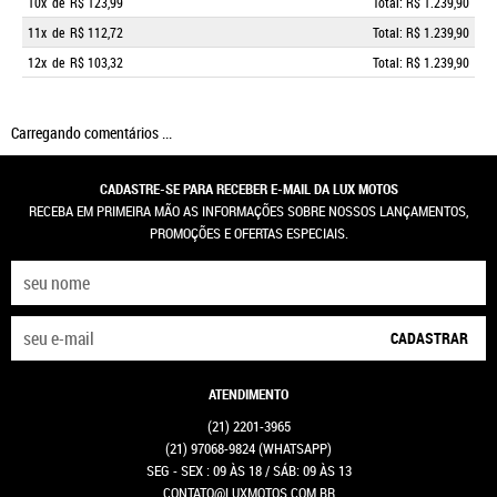
10x
de
R$ 123,99
Total: R$ 1.239,90
11x
de
R$ 112,72
Total: R$ 1.239,90
12x
de
R$ 103,32
Total: R$ 1.239,90
Carregando comentários ...
CADASTRE-SE PARA RECEBER E-MAIL DA LUX MOTOS
RECEBA EM PRIMEIRA MÃO AS INFORMAÇÕES SOBRE NOSSOS LANÇAMENTOS,
PROMOÇÕES E OFERTAS ESPECIAIS.
CADASTRAR
ATENDIMENTO
(21)
2201-3965
(21)
97068-9824
(WHATSAPP)
SEG - SEX : 09 ÀS 18 / SÁB: 09 ÀS 13
CONTATO@LUXMOTOS.COM.BR