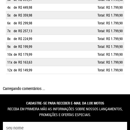
4x
de
R$ 449,98
Total: R$ 1.799,90
5x
de
R$ 359,98
Total: R$ 1.799,90
6x
de
R$ 299,98
Total: R$ 1.799,90
7x
de
R$ 257,13
Total: R$ 1.799,90
8x
de
R$ 224,99
Total: R$ 1.799,90
9x
de
R$ 199,99
Total: R$ 1.799,90
10x
de
R$ 179,99
Total: R$ 1.799,90
11x
de
R$ 163,63
Total: R$ 1.799,90
12x
de
R$ 149,99
Total: R$ 1.799,90
Carregando comentários ...
CADASTRE-SE PARA RECEBER E-MAIL DA LUX MOTOS
RECEBA EM PRIMEIRA MÃO AS INFORMAÇÕES SOBRE NOSSOS LANÇAMENTOS,
PROMOÇÕES E OFERTAS ESPECIAIS.