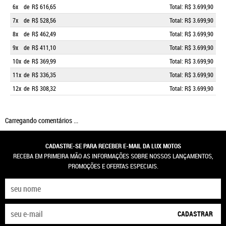
6x
de
R$ 616,65
Total: R$ 3.699,90
7x
de
R$ 528,56
Total: R$ 3.699,90
8x
de
R$ 462,49
Total: R$ 3.699,90
9x
de
R$ 411,10
Total: R$ 3.699,90
10x
de
R$ 369,99
Total: R$ 3.699,90
11x
de
R$ 336,35
Total: R$ 3.699,90
12x
de
R$ 308,32
Total: R$ 3.699,90
Carregando comentários ...
CADASTRE-SE PARA RECEBER E-MAIL DA LUX MOTOS
RECEBA EM PRIMEIRA MÃO AS INFORMAÇÕES SOBRE NOSSOS LANÇAMENTOS,
PROMOÇÕES E OFERTAS ESPECIAIS.
CADASTRAR