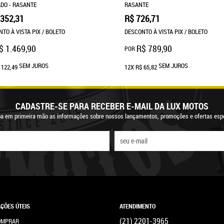
DO - RASANTE
RASANTE
.352,31
R$ 726,71
TO À VISTA PIX / BOLETO
DESCONTO À VISTA PIX / BOLETO
$ 1.469,90
R$ 789,90
POR
SEM JUROS
SEM JUROS
 122,49
12X
R$ 65,82
CADASTRE-SE PARA RECEBER E-MAIL DA LUX MOTOS
a em primeira mão as informações sobre nossos lançamentos, promoções e ofertas espe
ÇÕES ÚTEIS
ATENDIMENTO
(21)
2201-3965
OMPRAR