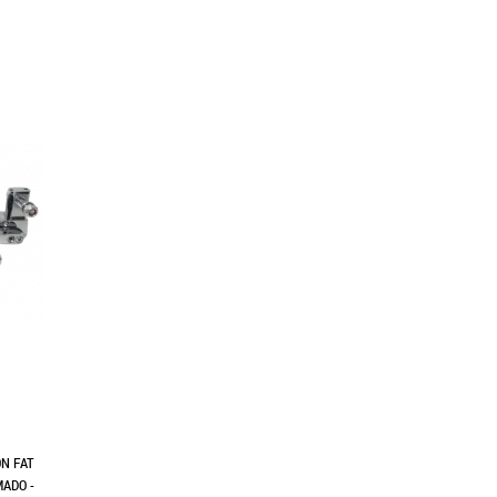
N FAT
MADO -