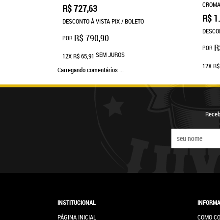
CROMA
R$ 727,63
R$ 1
DESCONTO À VISTA PIX / BOLETO
DESCON
R$ 790,90
POR
R
POR
SEM JUROS
12X
R$ 65,91
12X
R$
Carregando comentários ...
Receb
INSTITUCIONAL
INFORMA
PÁGINA INICIAL
COMO C