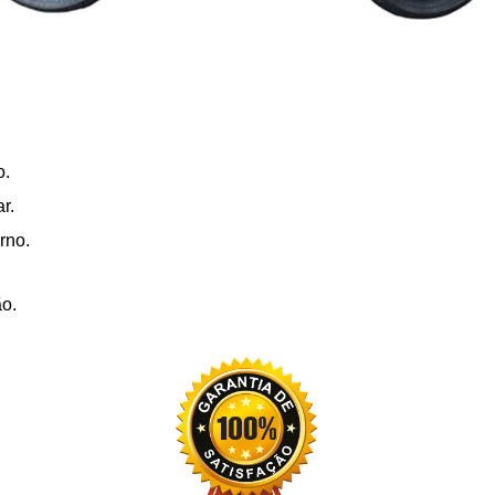
o.
r.
rno.
ão.