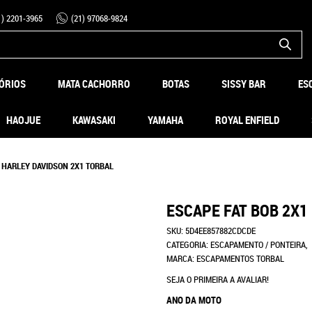
1)
2201-3965
(21)
97068-9824
ÓRIOS
MATA CACHORRO
BOTAS
SISSY BAR
ES
HAOJUE
KAWASAKI
YAMAHA
ROYAL ENFIELD
Y HARLEY DAVIDSON 2X1 TORBAL
ESCAPE FAT BOB 2X1
SKU:
5D4EE857882CDCDE
CATEGORIA:
ESCAPAMENTO / PONTEIRA
MARCA:
ESCAPAMENTOS TORBAL
SEJA O PRIMEIRA A AVALIAR!
ANO DA MOTO