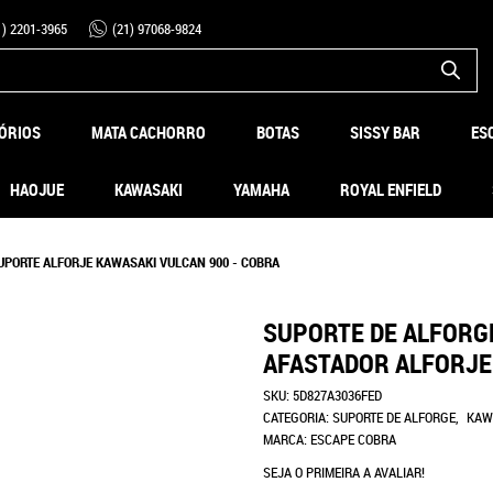
1)
2201-3965
(21)
97068-9824
ÓRIOS
MATA CACHORRO
BOTAS
SISSY BAR
ES
HAOJUE
KAWASAKI
YAMAHA
ROYAL ENFIELD
UPORTE ALFORJE KAWASAKI VULCAN 900 - COBRA
SUPORTE DE ALFORG
AFASTADOR ALFORJE
SKU:
5D827A3036FED
CATEGORIA:
SUPORTE DE ALFORGE
KAW
MARCA:
ESCAPE COBRA
SEJA O PRIMEIRA A AVALIAR!