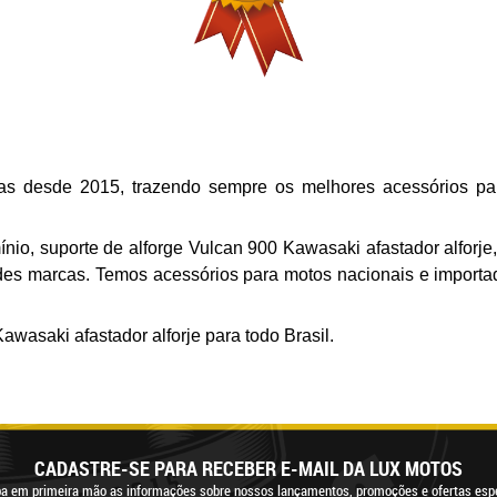
tas desde 2015, trazendo sempre os melhores acessórios par
nio, s
uporte de alforge Vulcan 900 Kawasaki afastador alforje
ndes marcas. Temos acessórios para motos nacionais e importa
Kawasaki afastador alforje
para todo Brasil.
CADASTRE-SE PARA RECEBER E-MAIL DA LUX MOTOS
a em primeira mão as informações sobre nossos lançamentos, promoções e ofertas espe