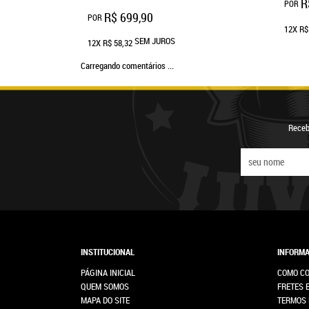
R
POR
R$ 699,90
POR
12X
R$
SEM JUROS
12X
R$ 58,32
Carregando comentários ...
Receb
INSTITUCIONAL
INFORMA
PÁGINA INICIAL
COMO C
QUEM SOMOS
FRETES 
MAPA DO SITE
TERMOS 