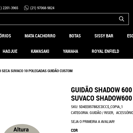
1)
2201-3965
(21)
97068-9824
ÓRIOS
MATA CACHORRO
BOTAS
SISSY BAR
ES
HAOJUE
KAWASAKI
YAMAHA
ROYAL ENFIELD
0 SECA SUVACO 10 POLEGADAS GUIDÃO CUSTOM
GUIDÃO SHADOW 600
SUVACO SHADOW600
SKU:
5D4EE857882CDCC$_COPIA_1
CATEGORIA:
GUIDÃO / RISER
ACESSÓRI
SEJA O PRIMEIRA A AVALIAR!
COR