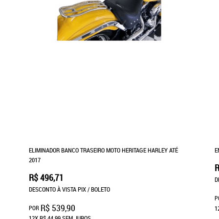
ELIMINADOR BANCO TRASEIRO MOTO HERITAGE HARLEY ATÉ
E
2017
R
R$ 496,71
D
DESCONTO À VISTA PIX / BOLETO
P
R$ 539,90
POR
1
12X
R$ 44,99
SEM JUROS